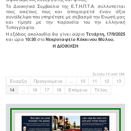
Το Διοικητικό Συμβούλιο της Ε.Τ.Η.Π.Τ.Α. συλλυπείται
τους οικείους τους και αποχαιρετά έναν άξιο
συνάδελφο που υπηρέτησε με σεβασμό την Ενωσή μας
και τίμησε με την παρουσία του την ελληνική
Τυπογραφία.
Η εξόδιος ακολουθία θα γίνει αύριο
Τετάρτη,
17/9/2025
και ώρα
10:30
στο
Νεκροταφείο Κόκκινου Μύλου.
Η ΔΙΟΙΚΗΣΗ
Σελίδα 14 από 184
Έναρξη
Προηγούμενο
...
10
11
12
13
14
...
16
17
18
Επόμενο
Τέλος