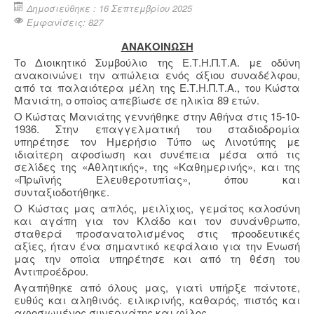
Δημοσιεύθηκε : 16 Σεπτεμβρίου 2025
Εμφανίσεις: 827
ΑΝΑΚΟΙΝΩΣΗ
Το Διοικητικό Συμβούλιο της Ε.Τ.Η.Π.Τ.Α. με οδύνη
ανακοινώνει την απώλεια ενός άξιου συναδέλφου,
από τα παλαιότερα μέλη της Ε.Τ.Η.Π.Τ.Α., του Κώστα
Μανιάτη, ο οποίος απεβίωσε σε ηλικία 89 ετών.
Ο Κώστας Μανιάτης γεννήθηκε στην Αθήνα στις 15-10-
1936. Στην επαγγελματική του σταδιοδρομία
υπηρέτησε τον Ημερήσιο Τύπο ως Λινοτύπης με
ιδιαίτερη αφοσίωση και συνέπεια μέσα από τις
σελίδες της «Αθλητικής», της «Καθημερινής», και της
«Πρωϊνής Ελευθεροτυπίας», όπου και
συνταξιοδοτήθηκε.
Ο Κώστας μας απλός, μειλίχιος, γεμάτος καλοσύνη
και αγάπη για τον Κλάδο και τον συνάνθρωπο,
σταθερά προσανατολισμένος στις προοδευτικές
αξίες, ήταν ένα σημαντικό κεφάλαιο για την Ενωσή
μας την οποία υπηρέτησε και από τη θέση του
Αντιπροέδρου.
Αγαπήθηκε από όλους μας, γιατί υπήρξε πάντοτε,
ευθύς και αληθινός. ειλικρινής, καθαρός, πιστός και
αφοσιωμένος συνεργάτης και φίλος.