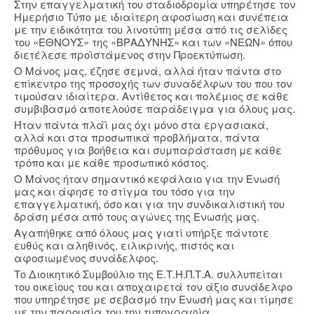
Στην επαγγελματική του σταδιοδρομία υπηρέτησε τον
Ημερήσιο Τύπο με ιδιαίτερη αφοσίωση και συνέπεια
με την ειδικότητα του λινοτύπη μέσα από τις σελίδες
του «ΕΘΝΟΥΣ» της «ΒΡΑΔΥΝΗΣ» και των «ΝΕΩΝ» όπου
διετέλεσε προϊστάμενος στην Προεκτύπωση.
Ο Μάνος μας, έζησε σεμνά, αλλά ήταν πάντα στο
επίκεντρο της προσοχής των συναδέλφων του που τον
τιμούσαν ιδιαίτερα. Αντίθετος και πολέμιος σε κάθε
συμβιβασμό αποτελούσε παράδειγμα για όλους μας.
Ήταν πάντα πλάϊ μας όχι μόνο στα εργασιακά,
αλλά και στα προσωπικά προβλήματα, πάντα
πρόθυμος για βοήθεια και συμπαράσταση με κάθε
τρόπο και με κάθε προσωπικό κόστος.
Ο Μάνος ήταν σημαντικό κεφάλαιο για την Ενωσή
μας και άφησε το στίγμα του τόσο για την
επαγγελματική, όσο και για την συνδικαλιστική του
δράση μέσα από τους αγώνες της Ενωσής μας.
Αγαπήθηκε από όλους μας γιατί υπήρξε πάντοτε
ευθύς και αληθινός, ειλικρινής, πιστός και
αφοσιωμένος συνάδελφος.
Το Διοικητικό Συμβούλιο της Ε.Τ.Η.Π.Τ.Α. συλλυπείται
του οικείους του και αποχαιρετά τον άξιο συνάδελφο
που υπηρέτησε με σεβασμό την Ενωσή μας και τίμησε
με την παρουσία του την τυπογραφία.